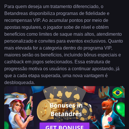
Para quem deseja um tratamento diferenciado, o
Betandreas disponibiliza programas de fidelidade e
recompensas VIP. Ao acumular pontos por meio de
apostas regulares, o jogador sobe de nível e obtém
benefícios como limites de saque mais altos, atendimento
personalizado e convites para eventos exclusivos. Quanto
mais elevada for a categoria dentro do programa VIP,
maiores serão os benefícios, incluindo bônus especiais e
cashback em jogos selecionados. Essa estrutura de
progressão motiva os usuários a continuar apostando, já
que a cada etapa superada, uma nova vantagem é
desbloqueada.