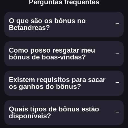
Perguntas frequentes
O que são os bônus no
Betandreas?
Como posso resgatar meu
bônus de boas-vindas?
Existem requisitos para sacar
os ganhos do bônus?
Quais tipos de bônus estão
disponíveis?