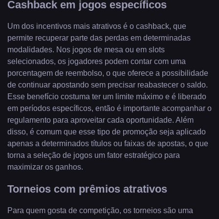
Cashback em jogos específicos
Um dos incentivos mais atrativos é o cashback, que
permite recuperar parte das perdas em determinadas
modalidades. Nos jogos de mesa ou em slots
selecionados, os jogadores podem contar com uma
porcentagem de reembolso, o que oferece a possibilidade
de continuar apostando sem precisar reabastecer o saldo.
Esse benefício costuma ter um limite máximo e é liberado
em períodos específicos, então é importante acompanhar o
regulamento para aproveitar cada oportunidade. Além
disso, é comum que esse tipo de promoção seja aplicado
apenas a determinados títulos ou faixas de apostas, o que
torna a seleção de jogos um fator estratégico para
maximizar os ganhos.
Torneios com prêmios atrativos
Para quem gosta de competição, os torneios são uma