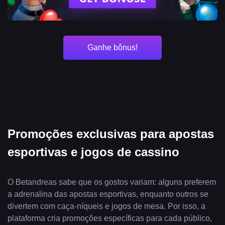
Ganhe bônus!
Promoções exclusivas para apostas
esportivas e jogos de cassino
O Betandreas sabe que os gostos variam: alguns preferem
a adrenalina das apostas esportivas, enquanto outros se
divertem com caça-níqueis e jogos de mesa. Por isso, a
plataforma cria promoções específicas para cada público,