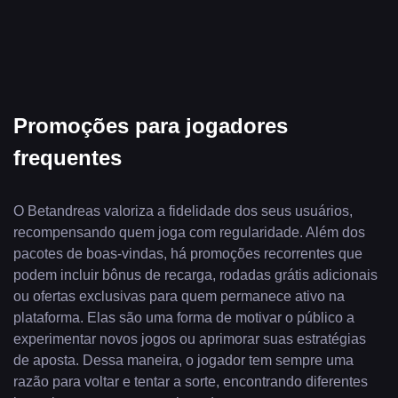
Promoções para jogadores
frequentes
O Betandreas valoriza a fidelidade dos seus usuários,
recompensando quem joga com regularidade. Além dos
pacotes de boas-vindas, há promoções recorrentes que
podem incluir bônus de recarga, rodadas grátis adicionais
ou ofertas exclusivas para quem permanece ativo na
plataforma. Elas são uma forma de motivar o público a
experimentar novos jogos ou aprimorar suas estratégias
de aposta. Dessa maneira, o jogador tem sempre uma
razão para voltar e tentar a sorte, encontrando diferentes