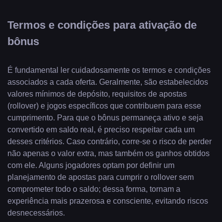
Termos e condições para ativação de
bônus
É fundamental ler cuidadosamente os termos e condições
associados a cada oferta. Geralmente, são estabelecidos
valores mínimos de depósito, requisitos de apostas
(rollover) e jogos específicos que contribuem para esse
cumprimento. Para que o bônus permaneça ativo e seja
convertido em saldo real, é preciso respeitar cada um
desses critérios. Caso contrário, corre-se o risco de perder
não apenas o valor extra, mas também os ganhos obtidos
com ele. Alguns jogadores optam por definir um
planejamento de apostas para cumprir o rollover sem
comprometer todo o saldo; dessa forma, tornam a
experiência mais prazerosa e consciente, evitando riscos
desnecessários.