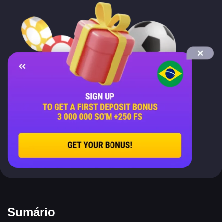
Sumário